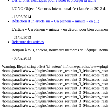
Des Drones électriques pour étudier et protéger la faune
L'ONG Objectif Sciences International s'est lancée en 2012 dan
- 18/03/2014
Rédaction d'un article sur « Un planeur « minute » en (...)
L’article « Un planeur « minute » en dépron pour bien commencer 
- 21/02/2013
Relecture des articles
Bonjour à tous, anciens, nouveaux membres de l’équipe. Bonne an
- 08/02/2013
Warning: Illegal string offset 'id_auteur' in /home/paradisa/www/plugin
/home/paradisa/www/plugins/auto/acces_restreint_3_0/inc/acces_restrein
/home/paradisa/www/plugins/auto/acces_restreint_3_0/inc/acces_restrein
/home/paradisa/www/plugins/auto/acces_restreint_3_0/inc/acces_restrein
/home/paradisa/www/plugins/auto/acces_restreint_3_0/inc/acces_restrein
/home/paradisa/www/plugins/auto/acces_restreint_3_0/inc/acces_restrein
/home/paradisa/www/plugins/auto/acces_restreint_3_0/inc/acces_restrein
/home/paradisa/www/plugins/auto/acces_restreint_3_0/inc/acces_restrein
/home/paradisa/www/plugins/auto/acces_restreint_3_0/inc/acces_restrein
/home/paradisa/www/plugins/auto/acces_restreint_3_0/inc/acces_restrein