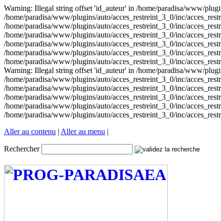
Warning: Illegal string offset 'id_auteur' in /home/paradisa/www/plugin
/home/paradisa/www/plugins/auto/acces_restreint_3_0/inc/acces_restrein
/home/paradisa/www/plugins/auto/acces_restreint_3_0/inc/acces_restrein
/home/paradisa/www/plugins/auto/acces_restreint_3_0/inc/acces_restrein
/home/paradisa/www/plugins/auto/acces_restreint_3_0/inc/acces_restrein
/home/paradisa/www/plugins/auto/acces_restreint_3_0/inc/acces_restrein
/home/paradisa/www/plugins/auto/acces_restreint_3_0/inc/acces_restr
Warning: Illegal string offset 'id_auteur' in /home/paradisa/www/plugin
/home/paradisa/www/plugins/auto/acces_restreint_3_0/inc/acces_restrein
/home/paradisa/www/plugins/auto/acces_restreint_3_0/inc/acces_restrein
/home/paradisa/www/plugins/auto/acces_restreint_3_0/inc/acces_restrein
/home/paradisa/www/plugins/auto/acces_restreint_3_0/inc/acces_restrein
/home/paradisa/www/plugins/auto/acces_restreint_3_0/inc/acces_restr
Aller au contenu
|
Aller au menu
|
Rechercher