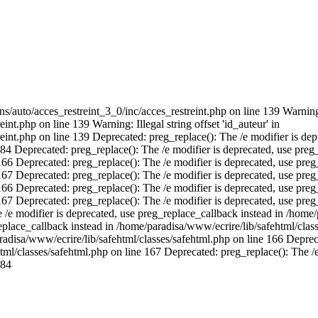
s/auto/acces_restreint_3_0/inc/acces_restreint.php on line 139 Warning: I
t.php on line 139 Warning: Illegal string offset 'id_auteur' in
int.php on line 139 Deprecated: preg_replace(): The /e modifier is dep
 Deprecated: preg_replace(): The /e modifier is deprecated, use preg_
66 Deprecated: preg_replace(): The /e modifier is deprecated, use preg
67 Deprecated: preg_replace(): The /e modifier is deprecated, use preg
66 Deprecated: preg_replace(): The /e modifier is deprecated, use preg
167 Deprecated: preg_replace(): The /e modifier is deprecated, use pr
 /e modifier is deprecated, use preg_replace_callback instead in /home/
eplace_callback instead in /home/paradisa/www/ecrire/lib/safehtml/clas
radisa/www/ecrire/lib/safehtml/classes/safehtml.php on line 166 Depreca
ml/classes/safehtml.php on line 167 Deprecated: preg_replace(): The /e
784