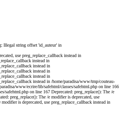
llegal string offset 'id_auteur' in
recated, use preg_replace_callback instead in
replace_callback instead in
_replace_callback instead in
_replace_callback instead in
_replace_callback instead in
eg_replace_callback instead in /home/paradisa/www/tmp/couteau-
paradisa/www/ecrire/lib/safehtml/classes/safehtml.php on line 166
ses/safehtml.php on line 167 Deprecated: preg_replace(): The /e
ted: preg_replace(): The /e modifier is deprecated, use
 modifier is deprecated, use preg_replace_callback instead in